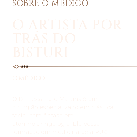
SOBRE O MÉDICO
O ARTISTA POR
TRÁS DO
BISTURI
O MÉDICO
O Dr. Lessandro Martins é um
cirurgião especializado em plástica
facial com ênfase em
otorrinolaringologia. Ele possui
formação em medicina pela PUC-