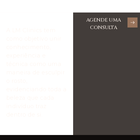
AGENDE UMA
CONSULTA
A LM Clinics tem
como objetivo unir
conhecimento,
experiência e
técnica como uma
maneira de esculpir
o rosto,
evidenciando toda a
beleza que cada
indivíduo traz
dentro de si.