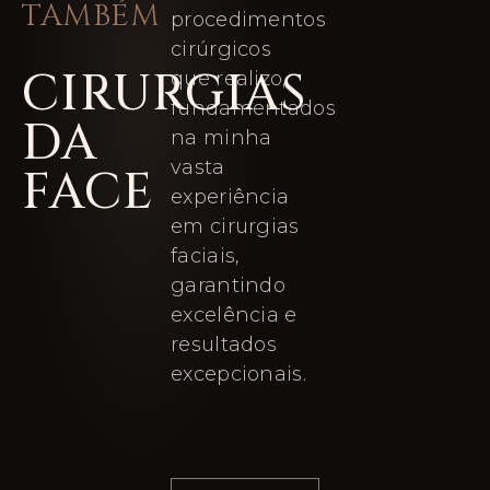
TAMBÉM
procedimentos
cirúrgicos
CIRURGIAS
que realizo,
fundamentados
DA
na minha
vasta
FACE
experiência
em cirurgias
faciais,
garantindo
excelência e
resultados
excepcionais.