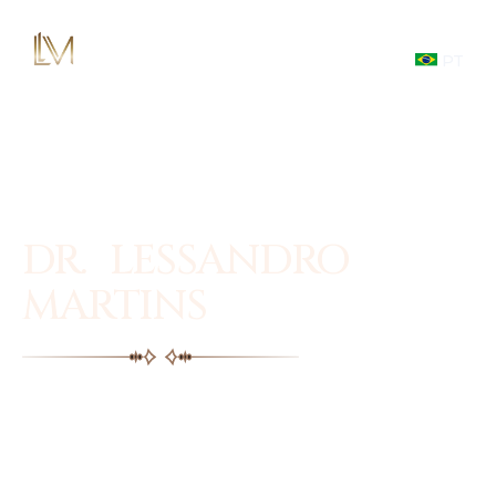
PT
DR. LESSANDRO
MARTINS
Facial plastic surgery