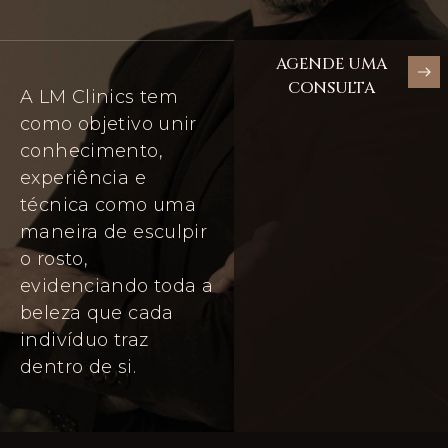
AGENDE UMA
CONSULTA
A LM Clinics tem
como objetivo unir
conhecimento,
experiência e
técnica como uma
maneira de esculpir
o rosto,
evidenciando toda a
beleza que cada
indivíduo traz
dentro de si.