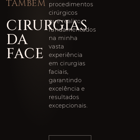
TAMBÉM
procedimentos
cirúrgicos
CIRURGIAS
que realizo,
fundamentados
DA
na minha
vasta
FACE
experiência
em cirurgias
faciais,
garantindo
excelência e
resultados
excepcionais.