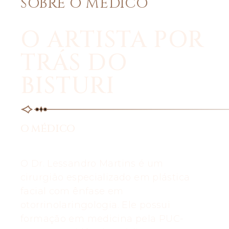
SOBRE O MÉDICO
O ARTISTA POR
TRÁS DO
BISTURI
O MÉDICO
O Dr. Lessandro Martins é um
cirurgião especializado em plástica
facial com ênfase em
otorrinolaringologia. Ele possui
formação em medicina pela PUC-