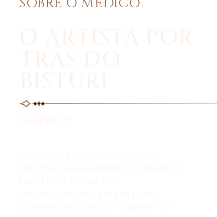
SOBRE O MÉDICO
O ARTISTA POR
TRÁS DO
BISTURI
O MÉDICO
O Dr. Lessandro Martins é um
cirurgião especializado em plástica
facial com ênfase em
otorrinolaringologia. Ele possui
formação em medicina pela PUC-