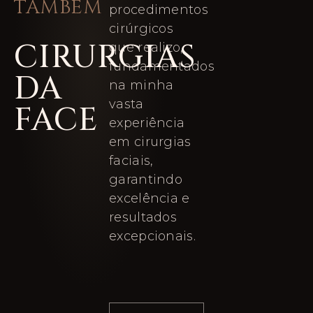
TAMBÉM
procedimentos
cirúrgicos
CIRURGIAS
que realizo,
fundamentados
DA
na minha
vasta
FACE
experiência
em cirurgias
faciais,
garantindo
excelência e
resultados
excepcionais.