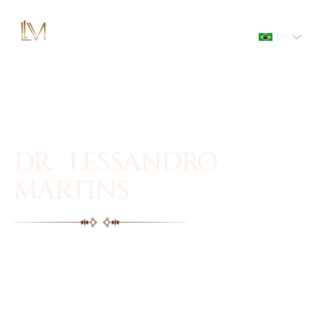
PT
DR. LESSANDRO
MARTINS
Facial plastic surgery