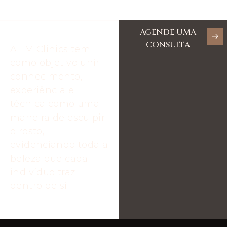
AGENDE UMA
CONSULTA
A LM Clinics tem
como objetivo unir
conhecimento,
experiência e
técnica como uma
maneira de esculpir
o rosto,
evidenciando toda a
beleza que cada
indivíduo traz
dentro de si.