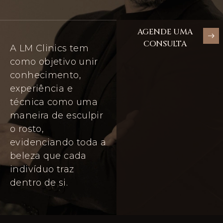
AGENDE UMA
CONSULTA
A LM Clinics tem
como objetivo unir
conhecimento,
experiência e
técnica como uma
maneira de esculpir
o rosto,
evidenciando toda a
beleza que cada
indivíduo traz
dentro de si.