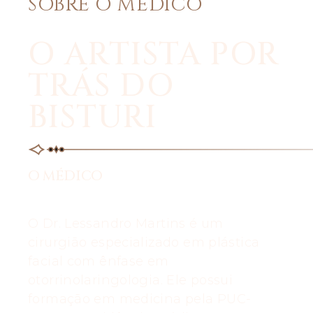
SOBRE O MÉDICO
O ARTISTA POR
TRÁS DO
BISTURI
O MÉDICO
O Dr. Lessandro Martins é um
cirurgião especializado em plástica
facial com ênfase em
otorrinolaringologia. Ele possui
formação em medicina pela PUC-