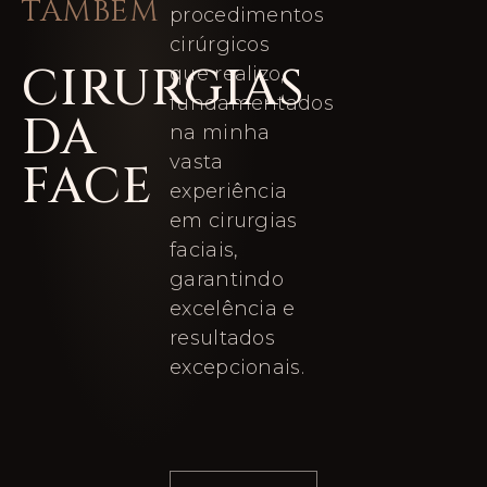
TAMBÉM
procedimentos
cirúrgicos
CIRURGIAS
que realizo,
fundamentados
DA
na minha
vasta
FACE
experiência
em cirurgias
faciais,
garantindo
excelência e
resultados
excepcionais.