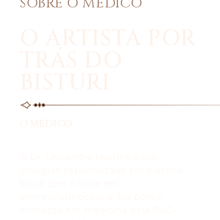
SOBRE O MÉDICO
O ARTISTA POR
TRÁS DO
BISTURI
O MÉDICO
O Dr. Lessandro Martins é um
cirurgião especializado em plástica
facial com ênfase em
otorrinolaringologia. Ele possui
formação em medicina pela PUC-