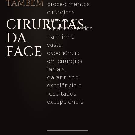
TAMBÉM
procedimentos
cirúrgicos
CIRURGIAS
que realizo,
fundamentados
DA
na minha
vasta
FACE
experiência
em cirurgias
faciais,
garantindo
excelência e
resultados
excepcionais.