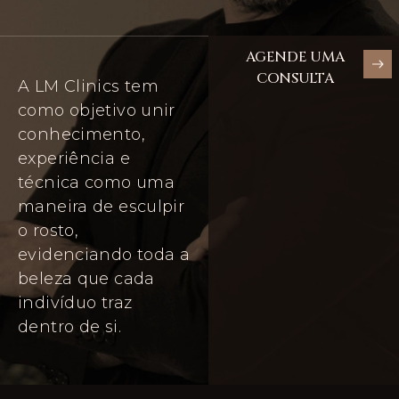
AGENDE UMA
CONSULTA
A LM Clinics tem
como objetivo unir
conhecimento,
experiência e
técnica como uma
maneira de esculpir
o rosto,
evidenciando toda a
beleza que cada
indivíduo traz
dentro de si.