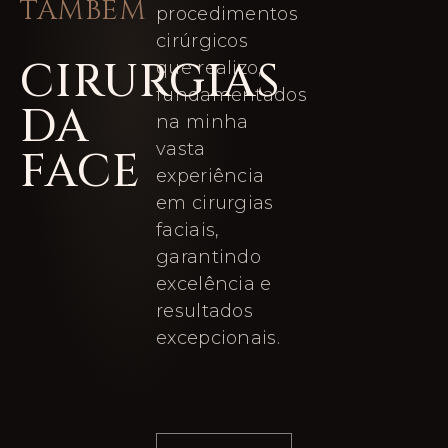
TAMBÉM
procedimentos
cirúrgicos
CIRURGIAS
que realizo,
fundamentados
DA
na minha
vasta
FACE
experiência
em cirurgias
faciais,
garantindo
excelência e
resultados
excepcionais.