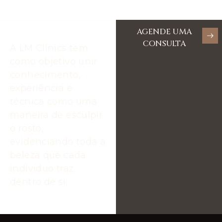
AGENDE UMA
CONSULTA
A LM Clinics tem
como objetivo unir
conhecimento,
experiência e
técnica como uma
maneira de esculpir
o rosto,
evidenciando toda a
beleza que cada
indivíduo traz
dentro de si.