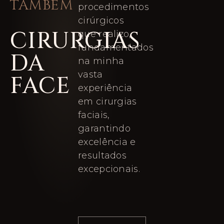
TAMBÉM
procedimentos
cirúrgicos
CIRURGIAS
que realizo,
fundamentados
DA
na minha
vasta
FACE
experiência
em cirurgias
faciais,
garantindo
excelência e
resultados
excepcionais.