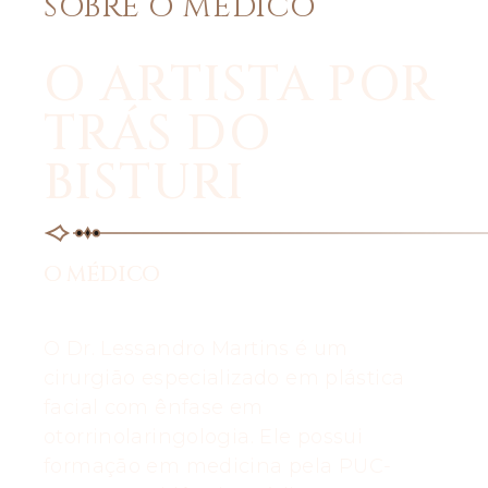
SOBRE O MÉDICO
O ARTISTA POR
TRÁS DO
BISTURI
O MÉDICO
O Dr. Lessandro Martins é um
cirurgião especializado em plástica
facial com ênfase em
otorrinolaringologia. Ele possui
formação em medicina pela PUC-