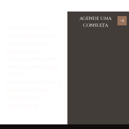
AGENDE UMA
CONSULTA
A LM Clinics tem
como objetivo unir
conhecimento,
experiência e
técnica como uma
maneira de esculpir
o rosto,
evidenciando toda a
beleza que cada
indivíduo traz
dentro de si.