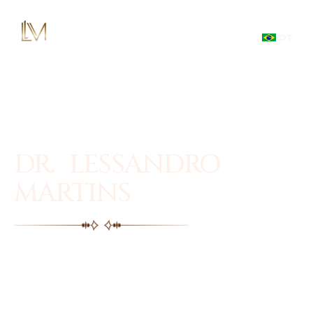
PT
DR. LESSANDRO
MARTINS
Facial plastic surgery