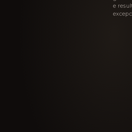
e resu
excepc