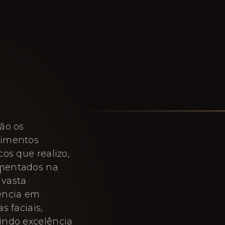
são os
dimentos
S
cos que realizo,
mentados na
vasta
ência em
as faciais,
indo excelência