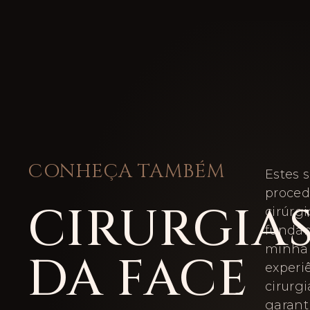
CONHEÇA TAMBÉM
Estes 
proce
CIRURGIA
cirúrgi
funda
minha 
DA FACE
experi
cirurgi
garant