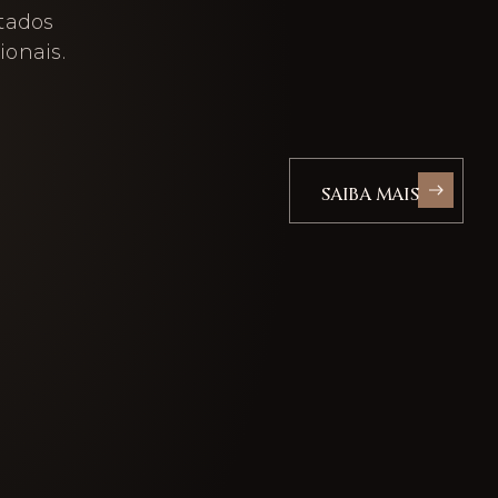
ltados
ionais.
SAIBA MAIS