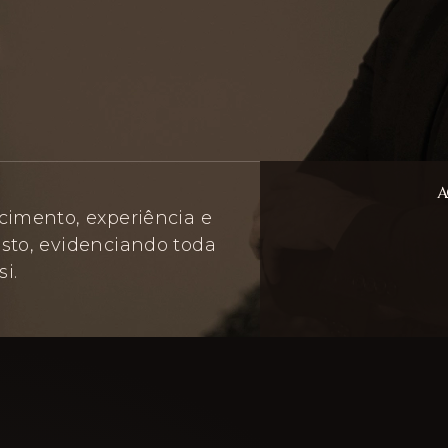
A
cimento, experiência e
sto, evidenciando toda
i.