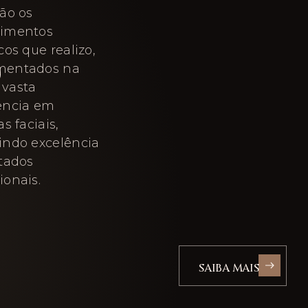
são os
dimentos
S
cos que realizo,
mentados na
vasta
ência em
as faciais,
indo excelência
ltados
ionais.
SAIBA MAIS