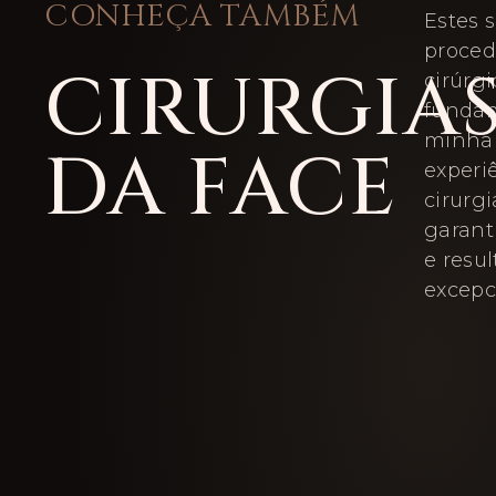
CONHEÇA TAMBÉM
Estes 
proce
CIRURGIA
cirúrgi
funda
minha 
DA FACE
experi
cirurgi
garant
e resu
excepc