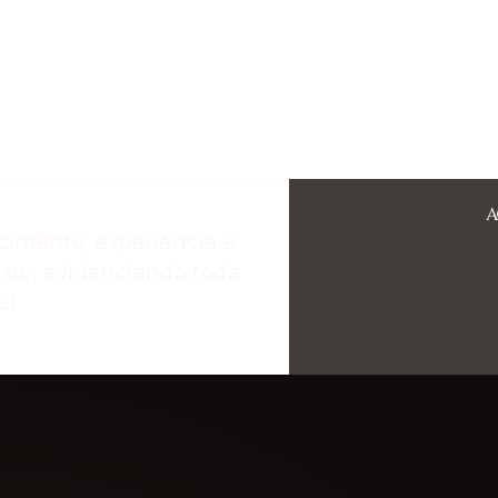
A
cimento, experiência e
sto, evidenciando toda
i.