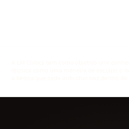
A LM Clinics tem como objetivo unir conhe
técnica como uma maneira de esculpir o ro
a beleza que cada indivíduo traz dentro de s