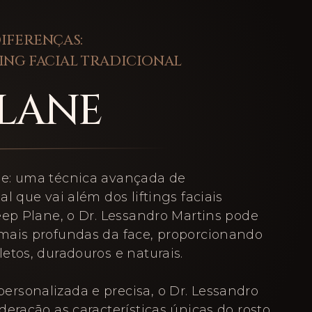
IFERENÇAS:
TING FACIAL TRADICIONAL
PLANE
e: uma técnica avançada de
l que vai além dos liftings faciais
eep Plane, o Dr. Lessandro Martins pode
mais profundas da face, proporcionando
etos, duradouros e naturais.
rsonalizada e precisa, o Dr. Lessandro
eração as características únicas do rosto