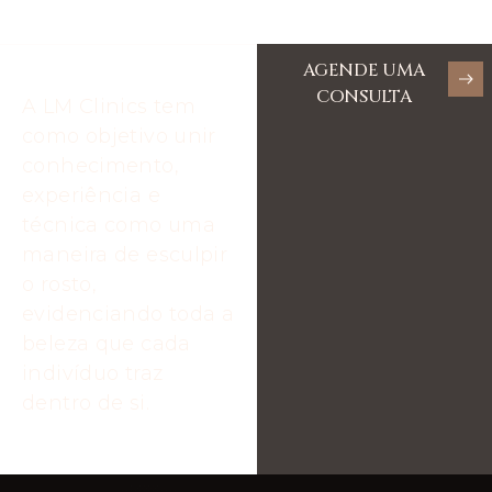
AGENDE UMA
CONSULTA
A LM Clinics tem
como objetivo unir
conhecimento,
experiência e
técnica como uma
maneira de esculpir
o rosto,
evidenciando toda a
beleza que cada
indivíduo traz
dentro de si.