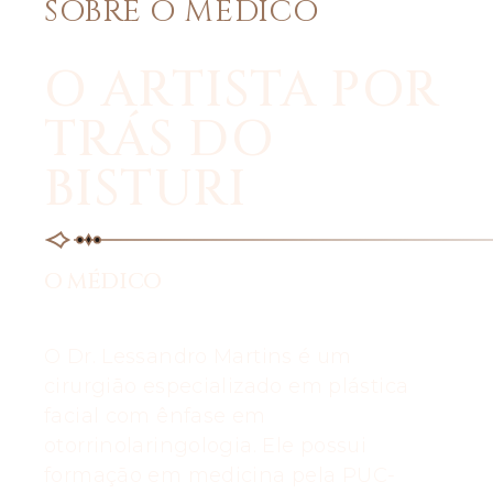
SOBRE O MÉDICO
O ARTISTA POR
TRÁS DO
BISTURI
O MÉDICO
O Dr. Lessandro Martins é um
cirurgião especializado em plástica
facial com ênfase em
otorrinolaringologia. Ele possui
formação em medicina pela PUC-