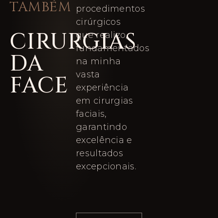
TAMBÉM
procedimentos
cirúrgicos
CIRURGIAS
que realizo,
fundamentados
DA
na minha
vasta
FACE
experiência
em cirurgias
faciais,
garantindo
excelência e
resultados
excepcionais.