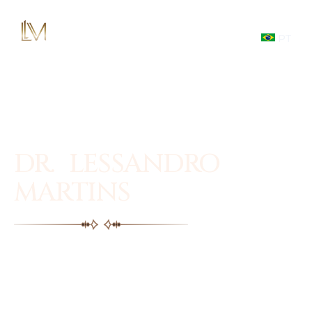
PT
DR. LESSANDRO
MARTINS
Facial plastic surgery