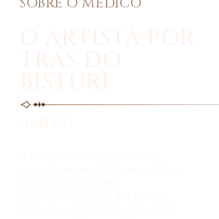
SOBRE O MÉDICO
O ARTISTA POR
TRÁS DO
BISTURI
O MÉDICO
O Dr. Lessandro Martins é um
cirurgião especializado em plástica
facial com ênfase em
otorrinolaringologia. Ele possui
formação em medicina pela PUC-