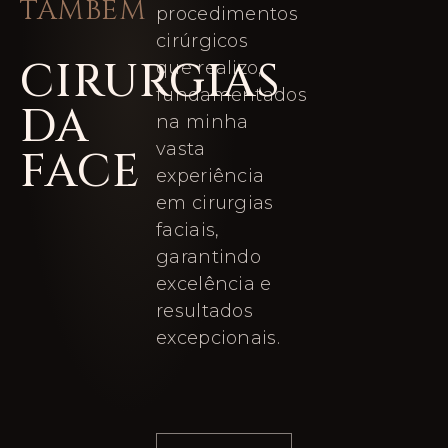
TAMBÉM
procedimentos
cirúrgicos
CIRURGIAS
que realizo,
fundamentados
DA
na minha
vasta
FACE
experiência
em cirurgias
faciais,
garantindo
excelência e
resultados
excepcionais.