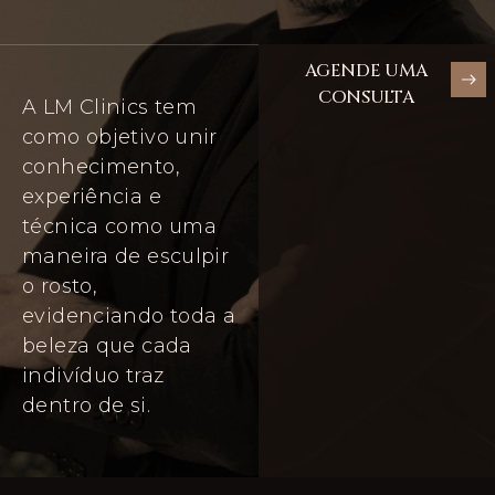
AGENDE UMA
CONSULTA
A LM Clinics tem
como objetivo unir
conhecimento,
experiência e
técnica como uma
maneira de esculpir
o rosto,
evidenciando toda a
beleza que cada
indivíduo traz
dentro de si.