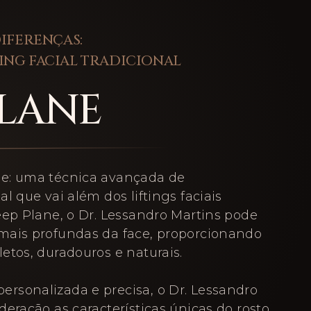
IFERENÇAS:
TING FACIAL TRADICIONAL
PLANE
e: uma técnica avançada de
l que vai além dos liftings faciais
eep Plane, o Dr. Lessandro Martins pode
mais profundas da face, proporcionando
etos, duradouros e naturais.
rsonalizada e precisa, o Dr. Lessandro
eração as características únicas do rosto