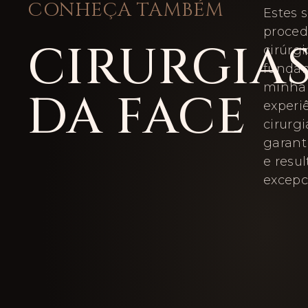
CONHEÇA TAMBÉM
Estes 
proce
CIRURGIA
cirúrgi
funda
minha 
DA FACE
experi
cirurgi
garant
e resu
excepc