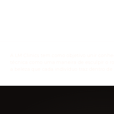
A LM Clinics tem como objetivo unir conhe
técnica como uma maneira de esculpir o ro
a beleza que cada indivíduo traz dentro de s