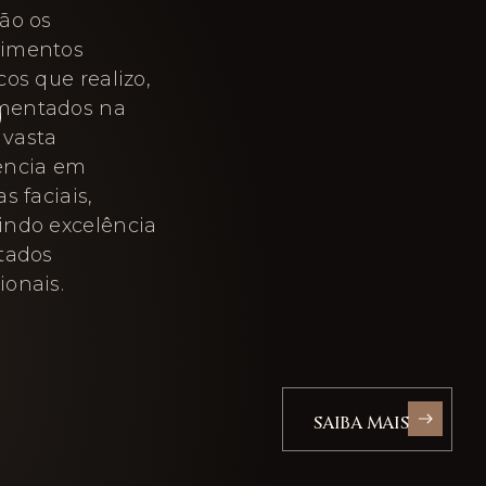
são os
dimentos
S
cos que realizo,
mentados na
vasta
ência em
as faciais,
indo excelência
ltados
ionais.
SAIBA MAIS