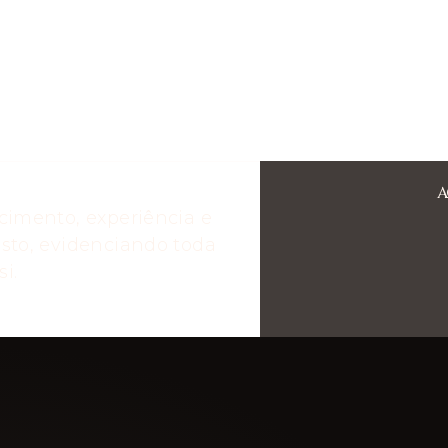
A
cimento, experiência e
sto, evidenciando toda
i.