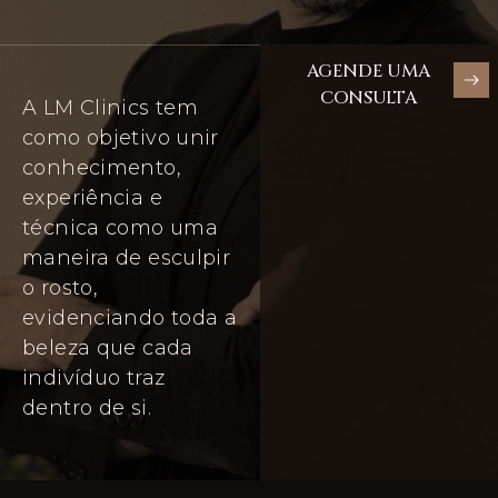
AGENDE UMA
CONSULTA
A LM Clinics tem
como objetivo unir
conhecimento,
experiência e
técnica como uma
maneira de esculpir
o rosto,
evidenciando toda a
beleza que cada
indivíduo traz
dentro de si.