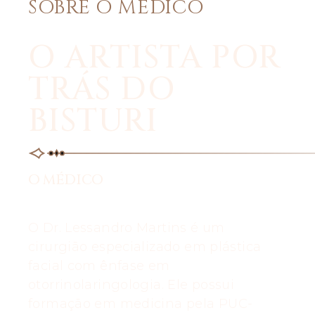
SOBRE O MÉDICO
O ARTISTA POR
TRÁS DO
BISTURI
O MÉDICO
O Dr. Lessandro Martins é um
cirurgião especializado em plástica
facial com ênfase em
otorrinolaringologia. Ele possui
formação em medicina pela PUC-