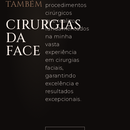
TAMBÉM
procedimentos
cirúrgicos
CIRURGIAS
que realizo,
fundamentados
DA
na minha
vasta
FACE
experiência
em cirurgias
faciais,
garantindo
excelência e
resultados
excepcionais.