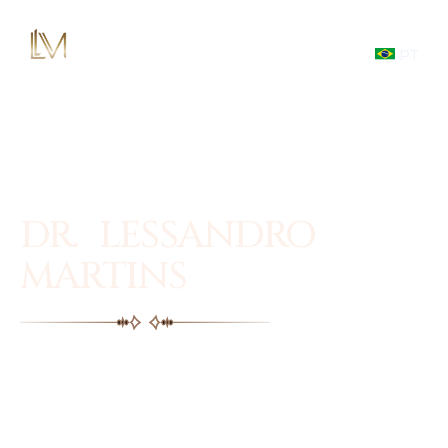
PT
DR. LESSANDRO
MARTINS
Facial plastic surgery