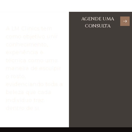
AGENDE UMA
CONSULTA
A LM Clinics tem
como objetivo unir
conhecimento,
experiência e
técnica como uma
maneira de esculpir
o rosto,
evidenciando toda a
beleza que cada
indivíduo traz
dentro de si.