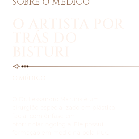
SOBRE O MÉDICO
O ARTISTA POR
TRÁS DO
BISTURI
O MÉDICO
O Dr. Lessandro Martins é um
cirurgião especializado em plástica
facial com ênfase em
otorrinolaringologia. Ele possui
formação em medicina pela PUC-