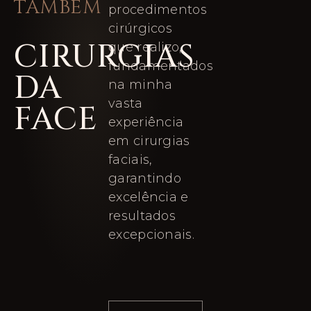
TAMBÉM
procedimentos
cirúrgicos
CIRURGIAS
que realizo,
fundamentados
DA
na minha
vasta
FACE
experiência
em cirurgias
faciais,
garantindo
excelência e
resultados
excepcionais.