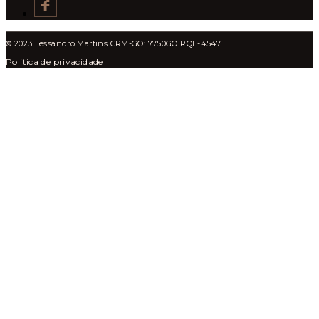
© 2023 Lessandro Martins CRM-GO: 7750GO RQE-4547
Politica de privacidade