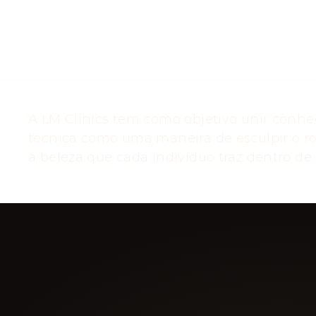
A LM Clinics tem como objetivo unir conhe
técnica como uma maneira de esculpir o ro
a beleza que cada indivíduo traz dentro de s