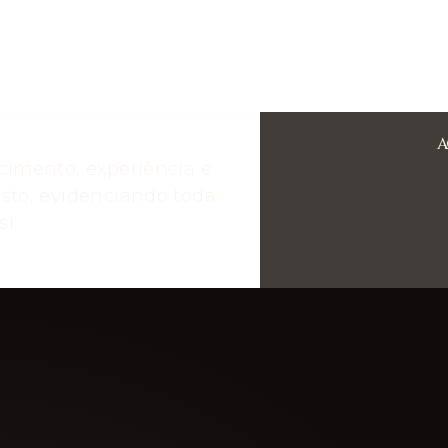
A
cimento, experiência e
sto, evidenciando toda
i.