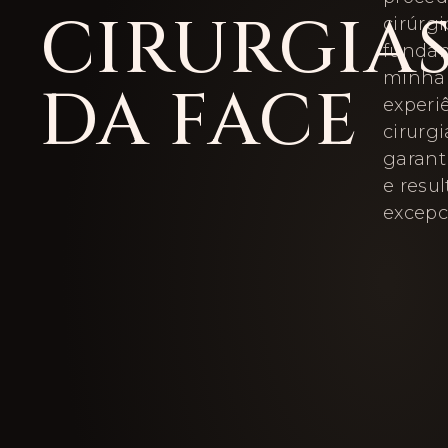
CIRURGIA
cirúrgi
funda
minha 
DA FACE
experi
cirurgi
garant
e resu
excepc