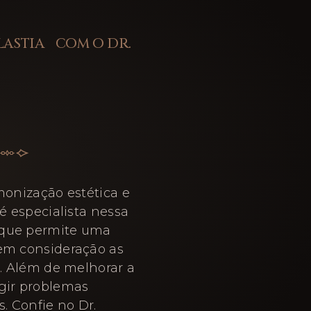
LASTIA COM O DR.
monização estética e
é especialista nessa
 que permite uma
 em consideração as
e. Além de melhorar a
igir problemas
. Confie no Dr.