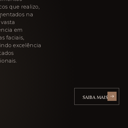
S
cos que realizo,
mentados na
vasta
ência em
as faciais,
indo excelência
ltados
ionais.
SAIBA MAIS