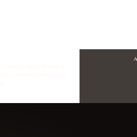
A
cimento, experiência e
sto, evidenciando toda
i.