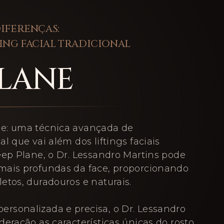
IFERENÇAS:
TING FACIAL TRADICIONAL
PLANE
e: uma técnica avançada de
l que vai além dos liftings faciais
eep Plane, o Dr. Lessandro Martins pode
mais profundas da face, proporcionando
etos, duradouros e naturais.
rsonalizada e precisa, o Dr. Lessandro
eração as características únicas do rosto