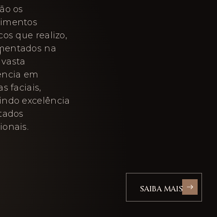
são os
dimentos
S
cos que realizo,
mentados na
vasta
ência em
as faciais,
indo excelência
ltados
ionais.
SAIBA MAIS