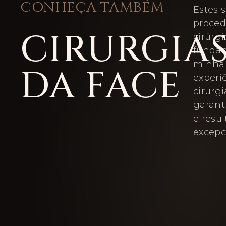
CONHEÇA TAMBÉM
Estes 
proce
CIRURGIA
cirúrgi
funda
minha 
DA FACE
experi
cirurgi
garant
e resu
excepc