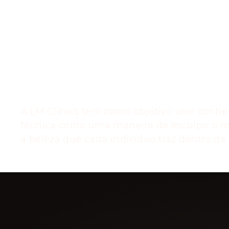
A LM Clinics tem como objetivo unir conhe
técnica como uma maneira de esculpir o ro
a beleza que cada indivíduo traz dentro de s