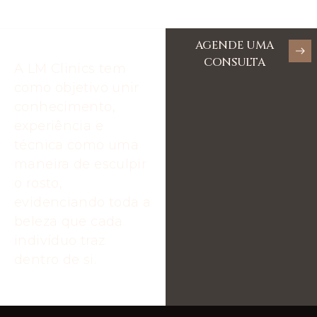
AGENDE UMA
CONSULTA
A LM Clinics tem
como objetivo unir
conhecimento,
experiência e
técnica como uma
maneira de esculpir
o rosto,
evidenciando toda a
beleza que cada
indivíduo traz
dentro de si.