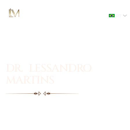
PT
DR. LESSANDRO
MARTINS
Facial plastic surgery