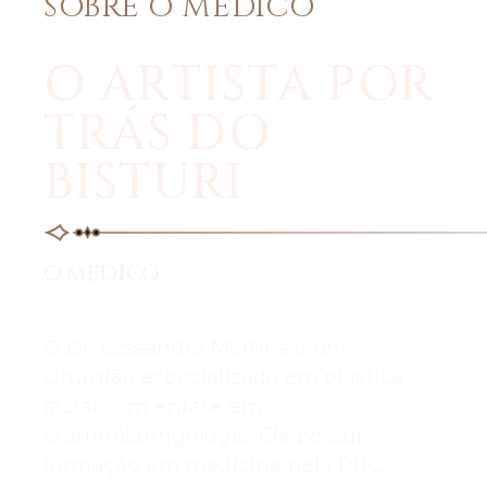
SOBRE O MÉDICO
O ARTISTA POR
TRÁS DO
BISTURI
O MÉDICO
O Dr. Lessandro Martins é um
cirurgião especializado em plástica
facial com ênfase em
otorrinolaringologia. Ele possui
formação em medicina pela PUC-