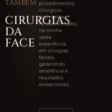
TAMBÉM
procedimentos
cirúrgicos
CIRURGIAS
que realizo,
fundamentados
DA
na minha
vasta
FACE
experiência
em cirurgias
faciais,
garantindo
excelência e
resultados
excepcionais.