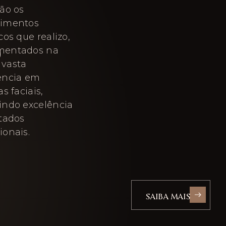
são os
dimentos
S
cos que realizo,
mentados na
vasta
ência em
as faciais,
indo excelência
ltados
ionais.
SAIBA MAIS