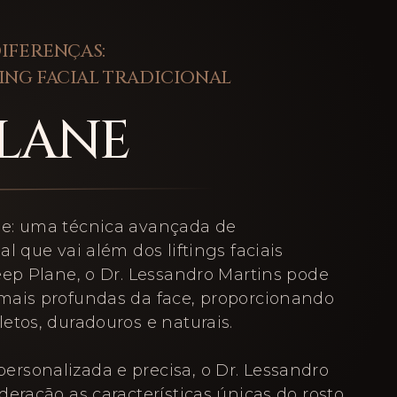
IFERENÇAS:
TING FACIAL TRADICIONAL
PLANE
e: uma técnica avançada de
l que vai além dos liftings faciais
eep Plane, o Dr. Lessandro Martins pode
mais profundas da face, proporcionando
etos, duradouros e naturais.
rsonalizada e precisa, o Dr. Lessandro
eração as características únicas do rosto