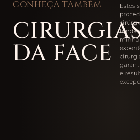
CONHEÇA TAMBÉM
Estes 
proce
CIRURGIA
cirúrgi
funda
minha 
DA FACE
experi
cirurgi
garant
e resu
excepc