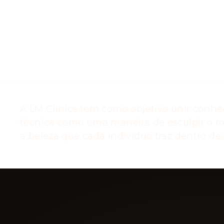
A LM Clinics tem como objetivo unir conhe
técnica como uma maneira de esculpir o ro
a beleza que cada indivíduo traz dentro de s