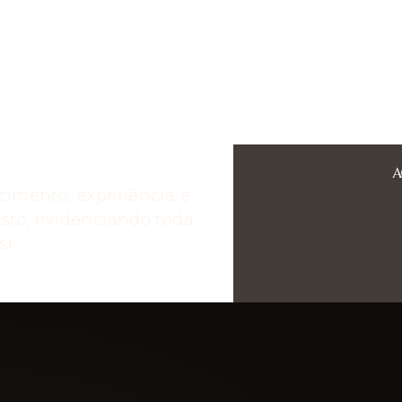
A
cimento, experiência e
sto, evidenciando toda
i.