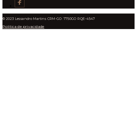
© 2023 Lessandro Martins CRM-GO: 7750GO RQE-4547
Politica de privacidade