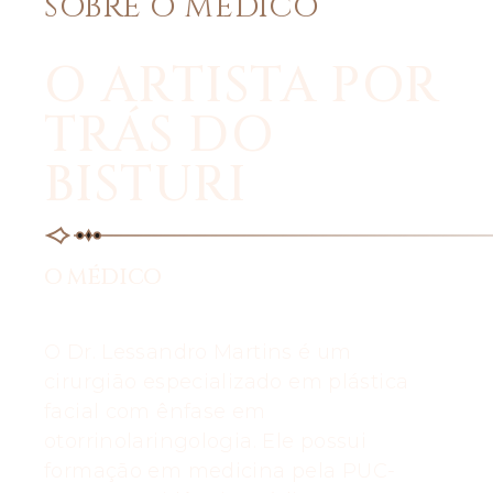
SOBRE O MÉDICO
O ARTISTA POR
TRÁS DO
BISTURI
O MÉDICO
O Dr. Lessandro Martins é um
cirurgião especializado em plástica
facial com ênfase em
otorrinolaringologia. Ele possui
formação em medicina pela PUC-