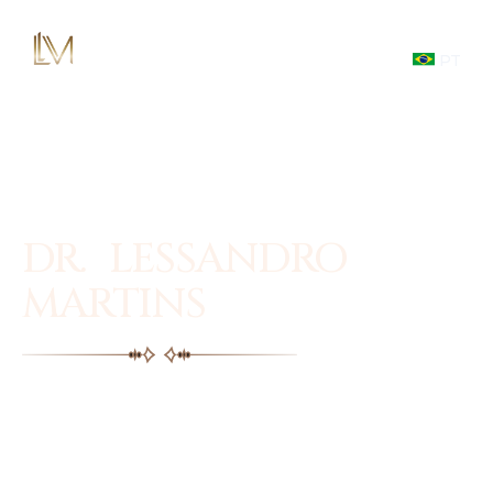
PT
DR. LESSANDRO
MARTINS
Facial plastic surgery