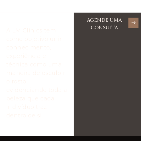
AGENDE UMA
CONSULTA
A LM Clinics tem
como objetivo unir
conhecimento,
experiência e
técnica como uma
maneira de esculpir
o rosto,
evidenciando toda a
beleza que cada
indivíduo traz
dentro de si.