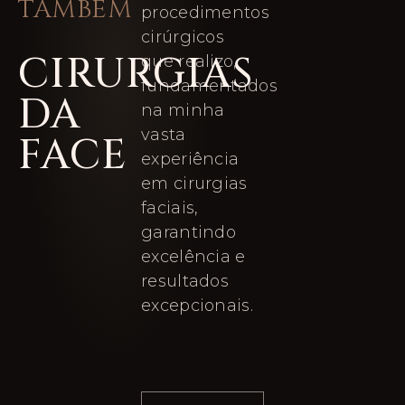
TAMBÉM
procedimentos
cirúrgicos
CIRURGIAS
que realizo,
fundamentados
DA
na minha
vasta
FACE
experiência
em cirurgias
faciais,
garantindo
excelência e
resultados
excepcionais.