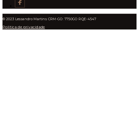
© 2023 Lessandro Martins CRM-GO: 7750GO RQE-4547
Politica de privacidade