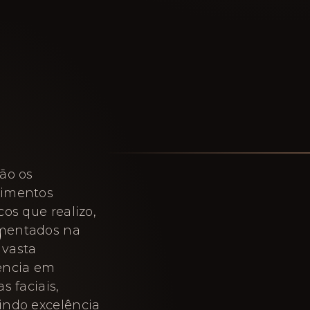
são os
dimentos
S
cos que realizo,
mentados na
vasta
ência em
as faciais,
indo excelência