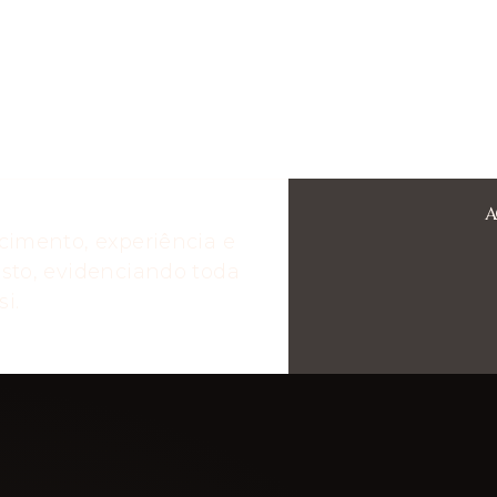
A
cimento, experiência e
sto, evidenciando toda
i.