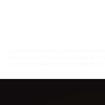
A LM Clinics tem como objetivo unir conhe
técnica como uma maneira de esculpir o ro
a beleza que cada indivíduo traz dentro de s