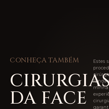
CONHEÇA TAMBÉM
Estes 
proce
CIRURGIA
cirúrgi
funda
minha 
DA FACE
experi
cirurgi
garant