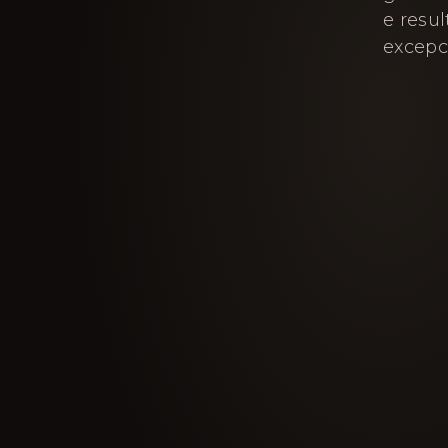
e resu
excepc