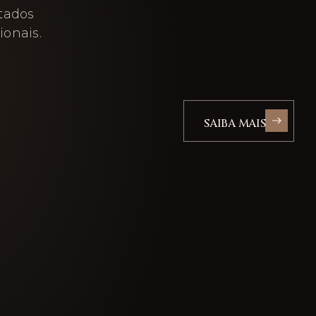
ltados
ionais.
SAIBA MAIS