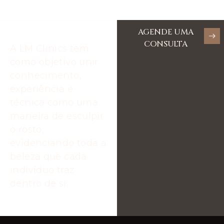
AGENDE UMA
CONSULTA
A LM Clinics tem
como objetivo unir
conhecimento,
experiência e
técnica como uma
maneira de esculpir
o rosto,
evidenciando toda a
beleza que cada
indivíduo traz
dentro de si.