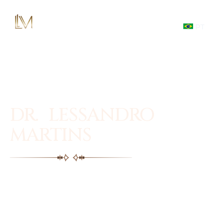
PT
DR. LESSANDRO
MARTINS
Facial plastic surgery