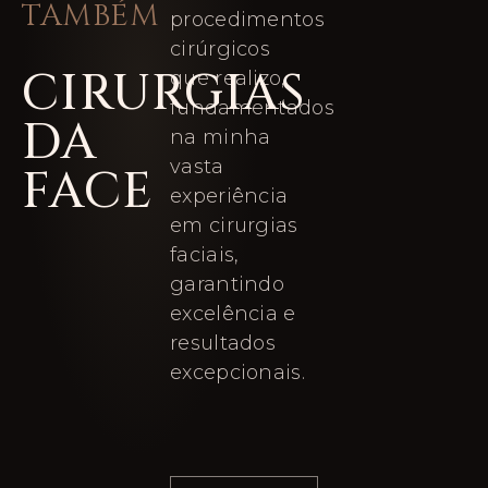
TAMBÉM
procedimentos
cirúrgicos
CIRURGIAS
que realizo,
fundamentados
DA
na minha
vasta
FACE
experiência
em cirurgias
faciais,
garantindo
excelência e
resultados
excepcionais.