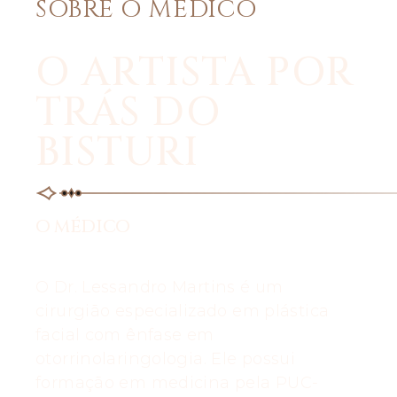
SOBRE O MÉDICO
O ARTISTA POR
TRÁS DO
BISTURI
O MÉDICO
O Dr. Lessandro Martins é um
cirurgião especializado em plástica
facial com ênfase em
otorrinolaringologia. Ele possui
formação em medicina pela PUC-