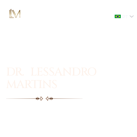
PT
DR. LESSANDRO
MARTINS
Facial plastic surgery