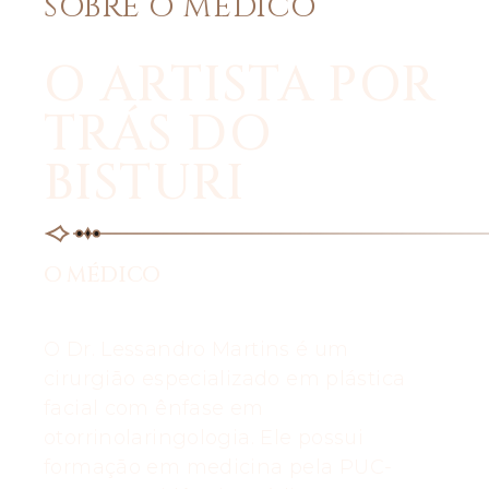
SOBRE O MÉDICO
O ARTISTA POR
TRÁS DO
BISTURI
O MÉDICO
O Dr. Lessandro Martins é um
cirurgião especializado em plástica
facial com ênfase em
otorrinolaringologia. Ele possui
formação em medicina pela PUC-