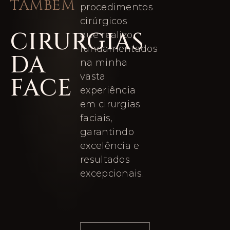
TAMBÉM
procedimentos
cirúrgicos
CIRURGIAS
que realizo,
fundamentados
DA
na minha
vasta
FACE
experiência
em cirurgias
faciais,
garantindo
excelência e
resultados
excepcionais.