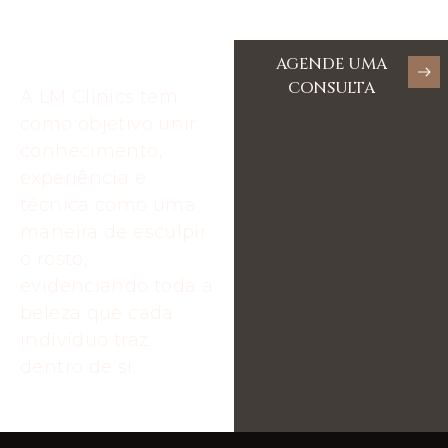
AGENDE UMA
CONSULTA
A LM Clinics tem
como objetivo unir
conhecimento,
experiência e
técnica como uma
maneira de esculpir
o rosto,
evidenciando toda a
beleza que cada
indivíduo traz
dentro de si.