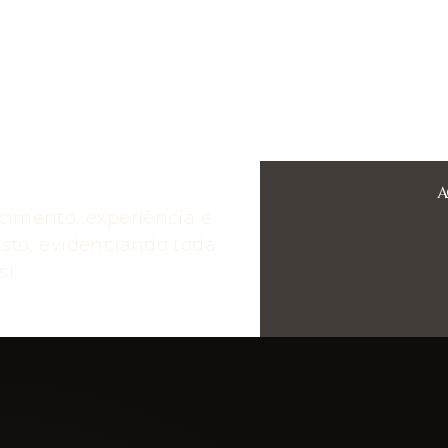
A
cimento, experiência e
sto, evidenciando toda
i.