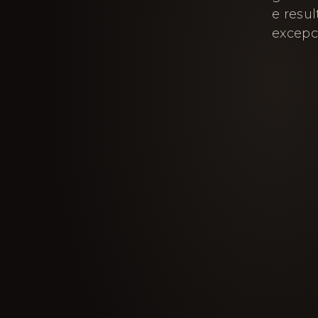
e resu
excepc