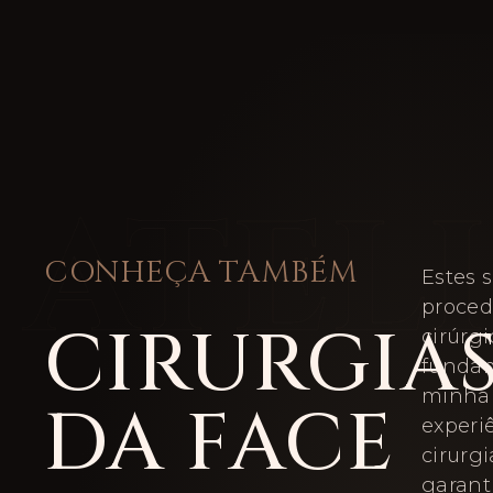
CONHEÇA TAMBÉM
Estes 
proce
CIRURGIA
cirúrgi
funda
minha 
DA FACE
experi
cirurgi
garant