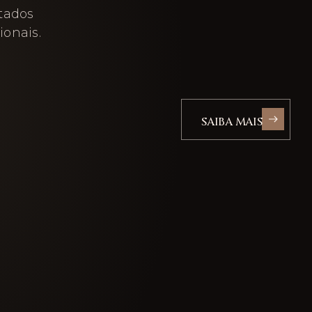
ltados
ionais.
SAIBA MAIS