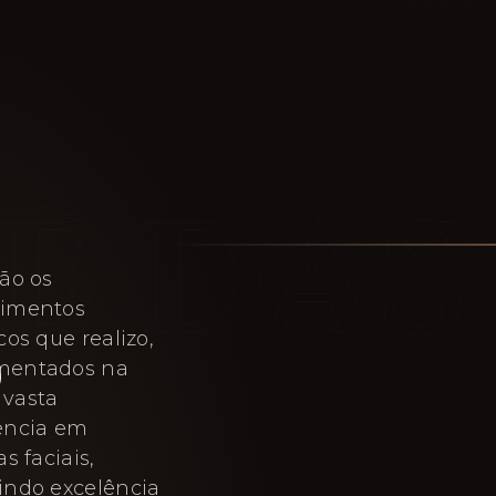
são os
dimentos
S
cos que realizo,
mentados na
vasta
ência em
as faciais,
indo excelência