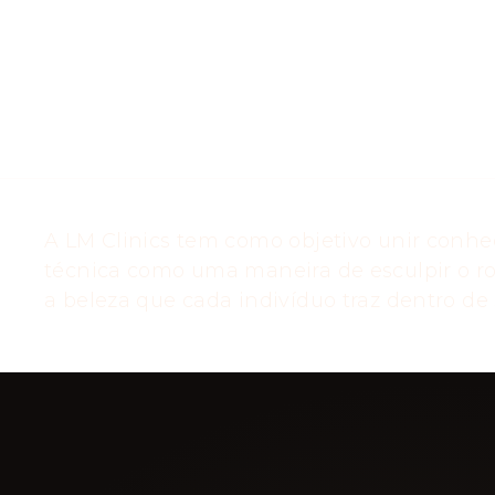
A LM Clinics tem como objetivo unir conhe
técnica como uma maneira de esculpir o ro
a beleza que cada indivíduo traz dentro de s