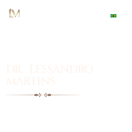
PT
DR. LESSANDRO
MARTINS
Facial plastic surgery