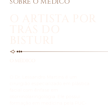
SOBRE O MÉDICO
O ARTISTA POR
TRÁS DO
BISTURI
O MÉDICO
O Dr. Lessandro Martins é um
cirurgião especializado em plástica
facial com ênfase em
otorrinolaringologia. Ele possui
formação em medicina pela PUC-