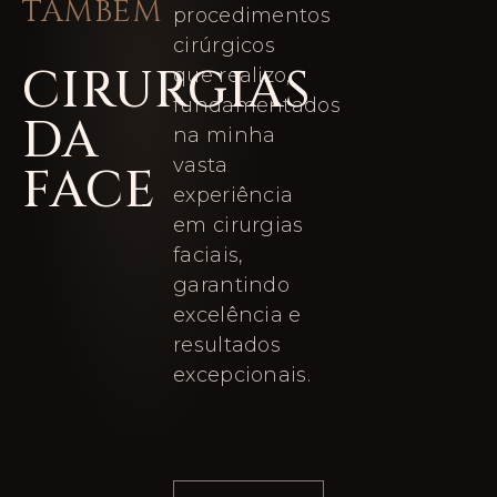
TAMBÉM
procedimentos
cirúrgicos
CIRURGIAS
que realizo,
fundamentados
DA
na minha
vasta
FACE
experiência
em cirurgias
faciais,
garantindo
excelência e
resultados
excepcionais.