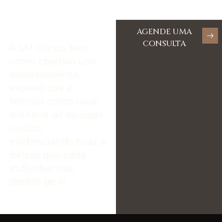
AGENDE UMA
CONSULTA
A LM Clinics tem
como objetivo unir
conhecimento,
experiência e
técnica como uma
maneira de esculpir
o rosto,
evidenciando toda a
beleza que cada
indivíduo traz
dentro de si.