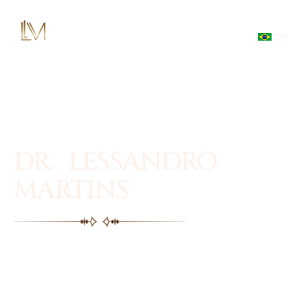
PT
DR. LESSANDRO
MARTINS
Facial plastic surgery