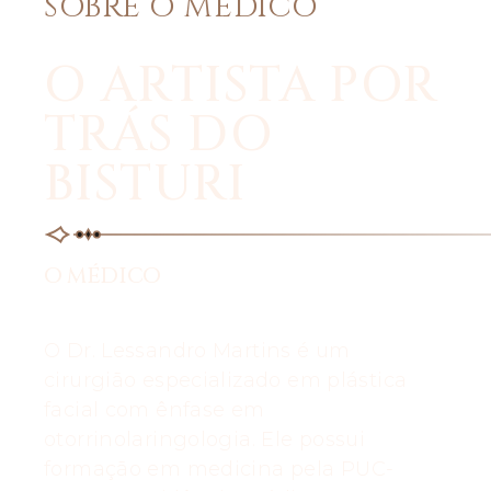
SOBRE O MÉDICO
O ARTISTA POR
TRÁS DO
BISTURI
O MÉDICO
O Dr. Lessandro Martins é um
cirurgião especializado em plástica
facial com ênfase em
otorrinolaringologia. Ele possui
formação em medicina pela PUC-