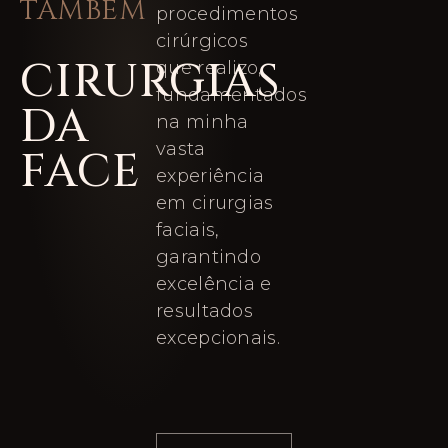
TAMBÉM
procedimentos
cirúrgicos
CIRURGIAS
que realizo,
fundamentados
DA
na minha
vasta
FACE
experiência
em cirurgias
faciais,
garantindo
excelência e
resultados
excepcionais.