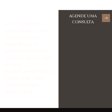
AGENDE UMA
CONSULTA
A LM Clinics tem
como objetivo unir
conhecimento,
experiência e
técnica como uma
maneira de esculpir
o rosto,
evidenciando toda a
beleza que cada
indivíduo traz
dentro de si.