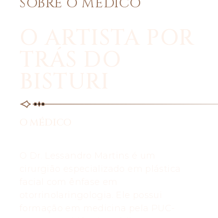
SOBRE O MÉDICO
O ARTISTA POR
TRÁS DO
BISTURI
O MÉDICO
O Dr. Lessandro Martins é um
cirurgião especializado em plástica
facial com ênfase em
otorrinolaringologia. Ele possui
formação em medicina pela PUC-