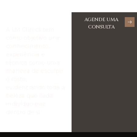
AGENDE UMA
CONSULTA
A LM Clinics tem
como objetivo unir
conhecimento,
experiência e
técnica como uma
maneira de esculpir
o rosto,
evidenciando toda a
beleza que cada
indivíduo traz
dentro de si.