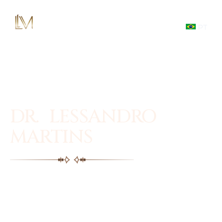
PT
DR. LESSANDRO
MARTINS
Facial plastic surgery