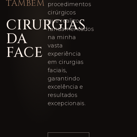
TAMBÉM
procedimentos
cirúrgicos
CIRURGIAS
que realizo,
fundamentados
DA
na minha
vasta
FACE
experiência
em cirurgias
faciais,
garantindo
excelência e
resultados
excepcionais.