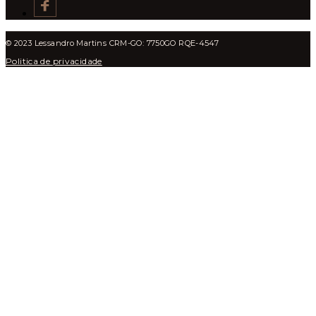
© 2023 Lessandro Martins CRM-GO: 7750GO RQE-4547
Politica de privacidade