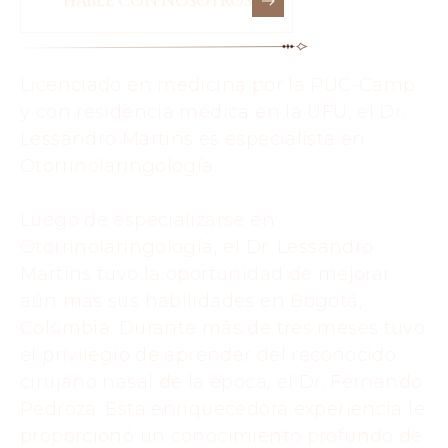
HABLE CON NOSOTROS
Licenciado en medicina por la PUC-Camp
y con residencia médica en la UFU, el Dr.
Lessandro Martins es especialista en
Otorrinolaringología.
Luego de especializarse en
Otorrinolaringología, el Dr. Lessandro
Martins tuvo la oportunidad de mejorar
aún más sus habilidades en Bogotá,
Colombia. Durante más de tres meses tuvo
el privilegio de aprender del reconocido
cirujano nasal de la época, el Dr. Fernando
Pedroza. Esta enriquecedora experiencia le
proporcionó un conocimiento profundo de