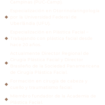
Campinas (PUC-Camp).
Especialización en Otorrinolaringología
por la Universidad Federal de
Uberlândia (UFU).
Especialización en Plástica Facial –
Trabajando con plástica facial desde
hace 20 años.
Actualmente Director Regional de
Cirugía Plástica Facial y Director
Brasileño de la Sociedad Panamericana
de Cirugía Plástica Facial.
Formación en cirugía de cabeza y
cuello y traumatismo facial.
Miembro fundador de la Academia de
Plástica Facial.